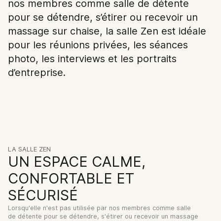
nos membres comme salle de détente
sont issus.
pour se détendre, s’étirer ou recevoir un
massage sur chaise, la salle Zen est idéale
CREW
COLLECTIVE
pour les réunions privées, les séances
RÉSERVER ⏤
LOUER ⏤
photo, les interviews et les portraits
Privatisez un espace de
Devenez membre d'un
d’entreprise.
grande architecture et
forte communauté
moments phénoménaux.
d’entrepreneurs.
Visiter l'espace
Réserver maintenant
LA SALLE ZEN
UN ESPACE CALME,
CONFORTABLE ET
SÉCURISÉ
2026 ©CC&C. Tous droits réservés.
Lorsqu'elle n'est pas utilisée par nos membres comme salle
Politique de confidentialité
czroArtsClub
de détente pour se détendre, s'étirer ou recevoir un massage