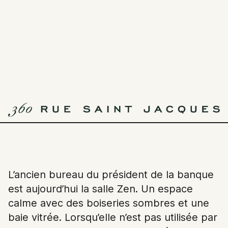
Crew
Collective
& Café
MENU
CC&C
8
240p²
CAPACITÉ TOTALE
SURFACE TOTALE
L’ancien bureau du président de la banque
est aujourd’hui la salle Zen. Un espace
— En allant de l’avant, il faudra arriver
calme avec des boiseries sombres et une
un moment où l’harmonie liera
le
baie vitrée. Lorsqu’elle n’est pas utilisée par
progrès et les classiques dont ils