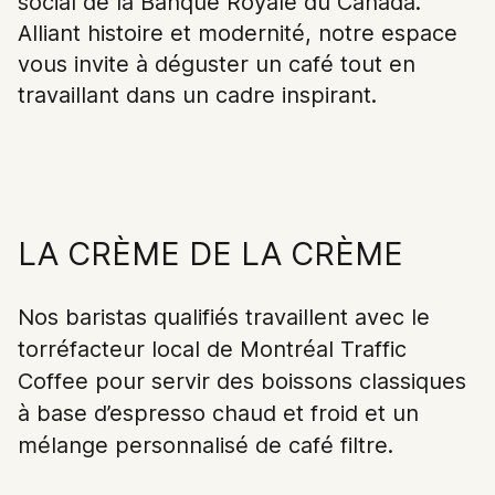
social de la Banque Royale du Canada.
sont issus.
Alliant histoire et modernité, notre espace
vous invite à déguster un café tout en
CREW
COLLECTIVE
travaillant dans un cadre inspirant.
RÉSERVER ⏤
LOUER ⏤
Privatisez un espace de
Devenez membre d'un
grande architecture et
forte communauté
moments phénoménaux.
d’entrepreneurs.
Visiter l'espace
Réserver maintenant
LA CRÈME DE LA CRÈME
Nos baristas qualifiés travaillent avec le
torréfacteur local de Montréal Traffic
Coffee pour servir des boissons classiques
à base d’espresso chaud et froid et un
2026 ©CC&C. Tous droits réservés.
mélange personnalisé de café filtre.
Politique de confidentialité
czroArtsClub